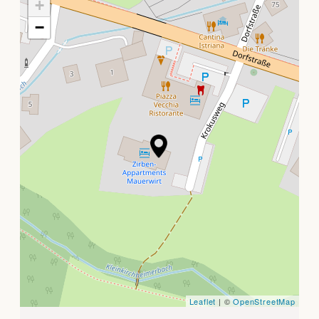
+
−
Leaflet
| ©
OpenStreetMap